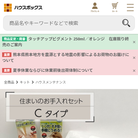
アカウント
カート
タッチアップピグメント 250ml／オレンジ 在庫限り終
商品変更・廃番
売のご案内
熊本県熊本地方を震源とする地震の影響によるお荷物のお届けに
重要
ついて
夏季休業ならびに休業前後出荷体制について
重要
全商品
キット
ハウスメンテナンス