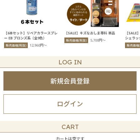
【6本セット】リペアカラースプレ
【SALE】キズなおしま専科 単品
【SAL
ー EB ブロンズ系（全9色）
シェラッ
5,700円〜
販売価格(税抜)
12,960円〜
販売価格(税抜)
販売価格(
LOG IN
新規会員登録
ログイン
CART
カートは空です