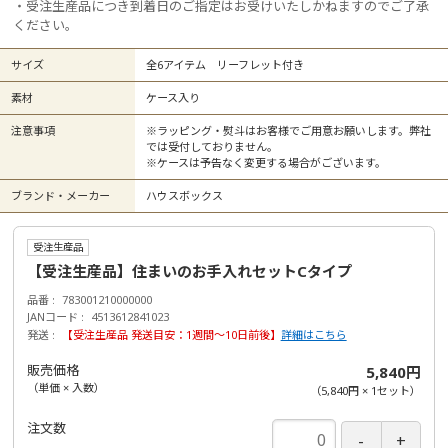
・受注生産品につき到着日のご指定はお受けいたしかねますのでご了承
ください。
サイズ
全6アイテム リーフレット付き
素材
ケース入り
注意事項
※ラッピング・熨斗はお客様でご用意お願いします。弊社
では受付しておりません。
※ケースは予告なく変更する場合がございます。
ブランド・メーカー
ハウスボックス
受注生産品
【受注生産品】住まいのお手入れセットCタイプ
品番
783001210000000
JANコード
4513612841023
発送
【受注生産品 発送目安：1週間～10日前後】
詳細はこちら
販売価格
5,840円
（単価 × 入数）
（
5,840円
×
1
セット
）
注文数