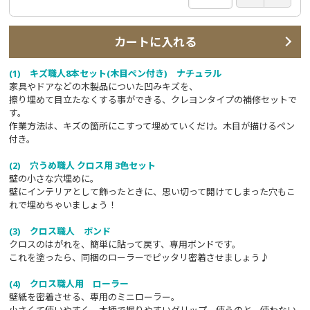
カートに入れる
(1) キズ職人8本セット(木目ペン付き) ナチュラル
家具やドアなどの木製品についた凹みキズを、
擦り埋めて目立たなくする事ができる、クレヨンタイプの補修セットで
す。
作業方法は、キズの箇所にこすって埋めていくだけ。木目が描けるペン
付き。
(2) 穴うめ職人 クロス用 3色セット
壁の小さな穴埋めに。
壁にインテリアとして飾ったときに、思い切って開けてしまった穴もこ
れで埋めちゃいましょう！
(3) クロス職人 ボンド
クロスのはがれを、簡単に貼って戻す、専用ボンドです。
これを塗ったら、同梱のローラーでピッタリ密着させましょう♪
(4) クロス職人用 ローラー
壁紙を密着させる、専用のミニローラー。
小さくて使いやすく、木柄で握りやすいグリップ。使うのと、使わない