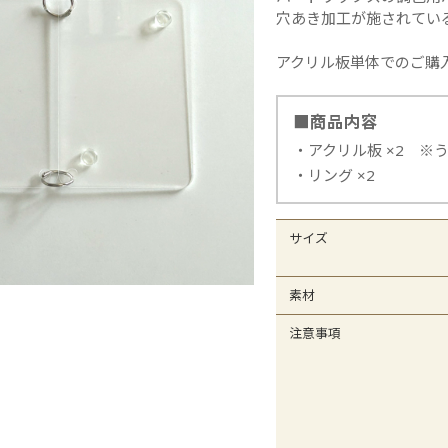
オレフィンシート
全
穴あき加工が施されてい
アクリル板単体でのご購
■商品内容
アクリル板 ×2 ※
リング ×2
サイズ
素材
注意事項