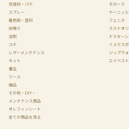
充填材・パテ
モホーク
スプレー
ケーニッヒ
着色剤・塗料
フェニチ
床鳴り
ラストオリ
溶剤
ドクターシ
コテ
イメクスポ
レザーメンテナンス
ジップウォ
キット
エイベスト
養生
ツール
備品
その他・DIY・
メンテナンス商品
オレフィンシート
全ての商品を見る