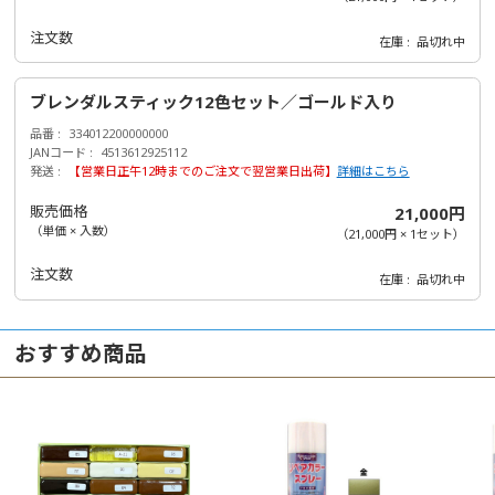
注文数
在庫
品切れ中
ブレンダルスティック12色セット／ゴールド入り
品番
334012200000000
JANコード
4513612925112
発送
【営業日正午12時までのご注文で翌営業日出荷】
詳細はこちら
販売価格
21,000円
（単価 × 入数）
（
21,000円
×
1
セット
）
注文数
在庫
品切れ中
おすすめ商品