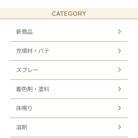
CATEGORY
新商品
充填材・パテ
スプレー
着色剤・塗料
床鳴り
溶剤