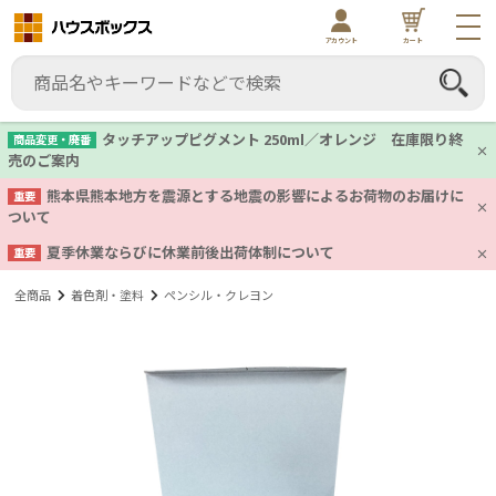
アカウント
カート
タッチアップピグメント 250ml／オレンジ 在庫限り終
商品変更・廃番
売のご案内
熊本県熊本地方を震源とする地震の影響によるお荷物のお届けに
重要
ついて
夏季休業ならびに休業前後出荷体制について
重要
全商品
着色剤・塗料
ペンシル・クレヨン