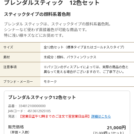
ブレンダルスティック 12色セット
スティックタイプの顔料系着色剤
ブレンダル スティックは、スティックタイプの顔料系着色剤。
シンナーなど使わず直接着色が可能な商品です。
特に浅い線キズなどにお奨めです。
サイズ
全12色セット（標準タイプまたはゴールド入りタイプ）
素材
主成分：顔料、パラフィンワックス
注意事項
※パソコンのディスプレイによっては、実際の商品の色と
異なって見える場合がございますので、ご了承下さい。
ブランド・メーカー
モホーク
ブレンダルスティック12色セット
品番
334012100000000
JANコード
4513612925105
発送
【営業日正午12時までのご注文で翌営業日出荷】
詳細はこちら
販売価格
21,000円
（単価 × 入数）
（
21,000円
×
1
セット
）