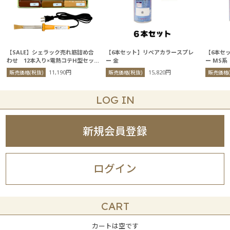
【SALE】シェラック売れ筋詰め合
【6本セット】リペアカラースプレ
【6本セ
わせ 12本入り×電熱コテH型セッ
ー 金
ー MS系
ト
11,190円
15,820円
販売価格(税抜)
販売価格(税抜)
販売価格(
LOG IN
新規会員登録
ログイン
CART
カートは空です