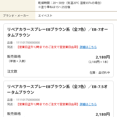
乾燥時間：20～30分（気温20℃ 湿度65％の場合）
※塗り重ねは15～25分後
ブランド・メーカー
エイベスト
リペアカラースプレーEBブラウン系（全7色）／EB-7オー
タムブラウン
品番
111101700000000
発送
【営業日正午12時までのご注文で翌営業日出荷】
詳細はこちら
販売価格
2,180円
（単価 × 入数）
（
2,180円
×
1
本
）
注文数
在庫
品切れ中
リペアカラースプレーEBブラウン系（全7色）／EB-7.5オ
ータムブラウン
品番
111101750000000
発送
【営業日正午12時までのご注文で翌営業日出荷】
詳細はこちら
販売価格
2,180円