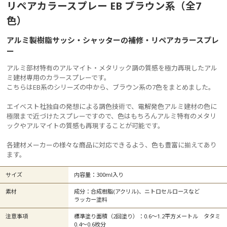
リペアカラースプレー EB ブラウン系（全7
色）
アルミ製樹脂サッシ・シャッターの補修・リペアカラースプレ
ー
アルミ部材特有のアルマイト・メタリック調の質感を極力再現したアル
ミ建材専用のカラースプレーです。
こちらはEB系のシリーズの中から、ブラウン系の7色をまとめました。
エイベスト社独自の発想による調色技術で、電解発色アルミ建材の色に
極限まで近づけたスプレーですので、色はもちろんアルミ特有のメタリ
ックやアルマイトの質感も再現することが可能です。
各建材メーカーの様々な商品に対応できるよう、色も豊富に揃えてあり
ます。
サイズ
内容量：300ml入り
素材
成分：合成樹脂(アクリル)、ニトロセルロースなど
ラッカー塗料
注意事項
標準塗り面積（2回塗り）：0.6～1.2平方メートル タタミ
0.4～0.6枚分