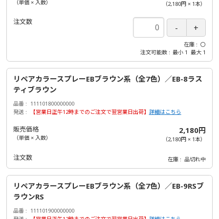
（単価 × 入数）
（
2,180円
×
1
本
）
注文数
在庫
〇
注文可能数
最小
1
最大
1
リペアカラースプレーEBブラウン系（全7色）／EB-8ラス
ティブラウン
品番
111101800000000
発送
【営業日正午12時までのご注文で翌営業日出荷】
詳細はこちら
販売価格
2,180円
（単価 × 入数）
（
2,180円
×
1
本
）
注文数
在庫
品切れ中
リペアカラースプレーEBブラウン系（全7色）／EB-9RSブ
ラウンRS
品番
111101900000000
発送
【営業日正午12時までのご注文で翌営業日出荷】
詳細はこちら