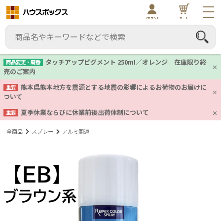
アカウント
カート
タッチアップピグメント 250ml／オレンジ 在庫限り終
商品変更・廃番
売のご案内
熊本県熊本地方を震源とする地震の影響によるお荷物のお届けに
重要
ついて
夏季休業ならびに休業前後出荷体制について
重要
全商品
スプレー
アルミ関連