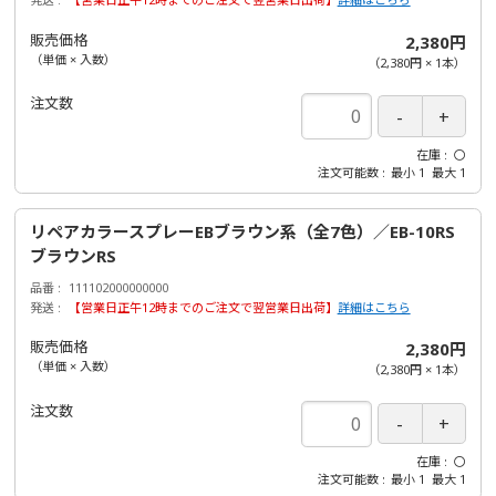
販売価格
2,380円
（単価 × 入数）
（
2,380円
×
1
本
）
注文数
在庫
〇
注文可能数
最小
1
最大
1
リペアカラースプレーEBブラウン系（全7色）／EB-10RS
ブラウンRS
品番
111102000000000
発送
【営業日正午12時までのご注文で翌営業日出荷】
詳細はこちら
販売価格
2,380円
（単価 × 入数）
（
2,380円
×
1
本
）
注文数
在庫
〇
注文可能数
最小
1
最大
1