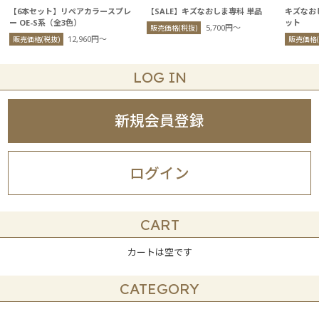
【6本セット】リペアカラースプレ
【SALE】キズなおしま専科 単品
キズなお
ー OE-S系（全3色）
ット
5,700円〜
販売価格(税抜)
12,960円〜
販売価格(税抜)
販売価格(
LOG IN
新規会員登録
ログイン
CART
カートは空です
CATEGORY